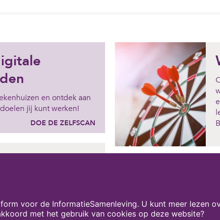
igitale
eden
O
w
iekenhuizen en ontdek aan
e
rdoelen jij kunt werken!
l
B
DOE DE ZELFSCAN
eermiddel
iaal ontwikkeld waarmee
un digitale vaardigheden
form voor de InformatieSamenleving. U kunt meer lezen ov
edactie van deze kennissite.
 akkoord met het gebruik van cookies op deze website?