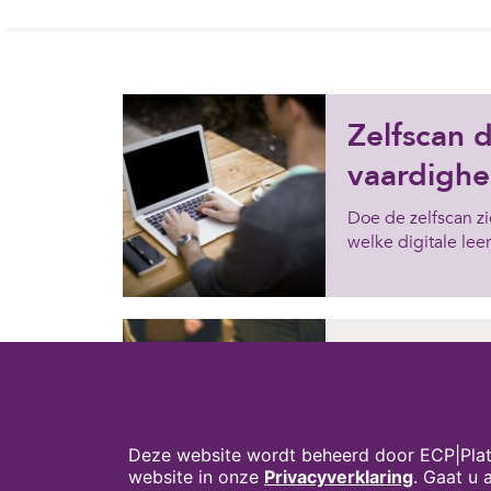
Zelfscan d
vaardigh
Doe de zelfscan z
welke digitale lee
Deel je l
Cookies op digivaardigindezorg.nl
Heb je zelf mater
ook anderen aan h
kunnen werken?
Deze website wordt beheerd door ECP|Plat
Mail het naar de r
website in onze
Privacyverklaring
. Gaat u