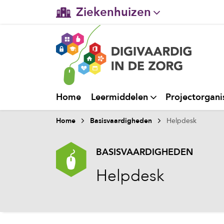
Ziekenhuizen
Gehandicaptenzorg
Verpleeghuiszorg & Zorg 
Ggz
Home
Leermiddelen
Projectorgani
Huisartsenzorg
Home
Basisvaardigheden
Helpdesk
Welzijn / sociaal werk
BASISVAARDIGHEDEN
Helpdesk