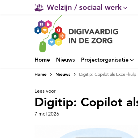
Welzijn / sociaal werk
Gehandicaptenzorg
Verpleeghuiszorg & Zorg 
Ggz
Home
Nieuws
Projectorganisatie
Ziekenhuizen
Home
Nieuws
Digitip: Copilot als Excel-hulp
Huisartsenzorg
Lees voor
Digitip: Copilot a
7 mei 2026