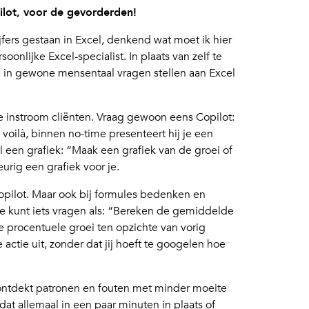
ilot, voor de gevorderden!
ers gestaan in Excel, denkend wat moet ik hier
oonlijke Excel-specialist. In plaats van zelf te
e in gewone mensentaal vragen stellen aan Excel
 je instroom cliënten. Vraag gewoon eens Copilot:
n voilà, binnen no-time presenteert hij je een
el een grafiek: “Maak een grafiek van de groei of
urig een grafiek voor je.
pilot. Maar ook bij formules bedenken en
Je kunt iets vragen als: “Bereken de gemiddelde
 procentuele groei ten opzichte van vorig
e actie uit, zonder dat jij hoeft te googelen hoe
ta, ontdekt patronen en fouten met minder moeite
t allemaal in een paar minuten in plaats of