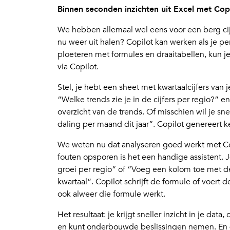
Binnen seconden inzichten uit Excel met Cop
We hebben allemaal wel eens voor een berg cijf
nu weer uit halen? Copilot kan werken als je pers
ploeteren met formules en draaitabellen, kun j
via Copilot.
Stel, je hebt een sheet met kwartaalcijfers van
“Welke trends zie je in de cijfers per regio?” e
overzicht van de trends. Of misschien wil je sn
daling per maand dit jaar”. Copilot genereert ke
We weten nu dat analyseren goed werkt met Co
fouten opsporen is het een handige assistent. 
groei per regio” of “Voeg een kolom toe met de
kwartaal”. Copilot schrijft de formule of voert d
ook alweer die formule werkt.
Het resultaat: je krijgt sneller inzicht in je da
en kunt onderbouwde beslissingen nemen. En da