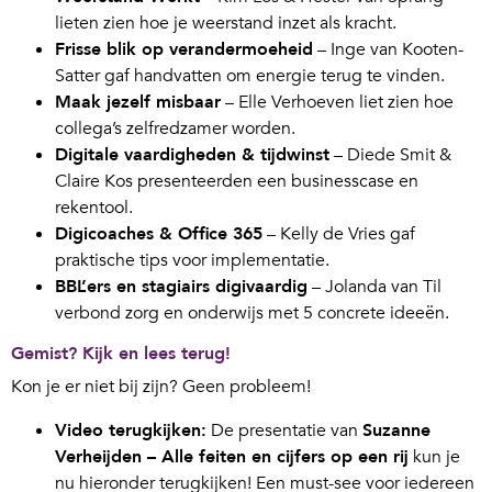
lieten zien hoe je weerstand inzet als kracht.
Frisse blik op verandermoeheid
– Inge van Kooten-
Satter gaf handvatten om energie terug te vinden.
Maak jezelf misbaar
– Elle Verhoeven liet zien hoe
collega’s zelfredzamer worden.
Digitale vaardigheden & tijdwinst
– Diede Smit &
Claire Kos presenteerden een businesscase en
rekentool.
Digicoaches & Office 365
– Kelly de Vries gaf
praktische tips voor implementatie.
BBL’ers en stagiairs digivaardig
– Jolanda van Til
verbond zorg en onderwijs met 5 concrete ideeën.
Gemist? Kijk en lees terug!
Kon je er niet bij zijn? Geen probleem!
Video terugkijken:
De presentatie van
Suzanne
Verheijden – Alle feiten en cijfers op een rij
kun je
nu hieronder terugkijken! Een must-see voor iedereen