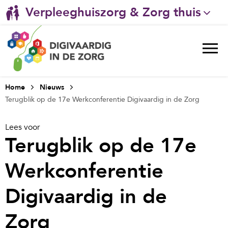
Verpleeghuiszorg & Zorg thuis
Gehandicaptenzorg
Ggz
Ziekenhuizen
Home
Nieuws
Terugblik op de 17e Werkconferentie Digivaardig in de Zorg
Huisartsenzorg
Lees voor
Welzijn / sociaal werk
Terugblik op de 17e
Werkconferentie
Digivaardig in de
Zorg