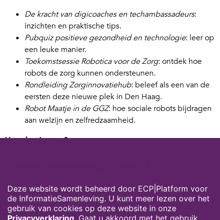
De kracht van digicoaches en techambassadeurs
:
inzichten en praktische tips.
Pubquiz positieve gezondheid en technologie
: leer op
een leuke manier.
Toekomstsessie Robotica voor de Zorg
: ontdek hoe
robots de zorg kunnen ondersteunen.
Rondleiding Zorginnovatiehub
: beleef als een van de
eersten deze nieuwe plek in Den Haag.
Robot Maatje in de GGZ
: hoe sociale robots bijdragen
aan welzijn en zelfredzaamheid.
Hoe doe je mee?
Registreer gratis
via het SZE-platform.
Cookies op digivaardigindezorg.nl
Stel jouw persoonlijke programma samen.
Deel de uitnodiging met je collega’s – samen leren is
Deze website wordt beheerd door ECP|Platform voor
leuker!
de InformatieSamenleving. U kunt meer lezen over het
gebruik van cookies op deze website in onze
Je kunt je hier aanmelden.
Privacyverklaring
. Gaat u akkoord met het gebruik