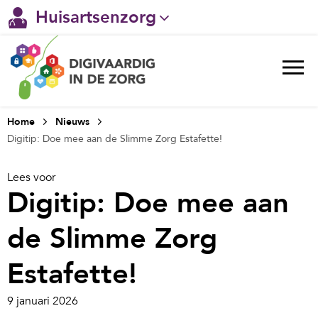
Huisartsenzorg
Gehandicaptenzorg
Verpleeghuiszorg & Zorg thuis
Ggz
Home
Nieuws
Digitip: Doe mee aan de Slimme Zorg Estafette!
Ziekenhuizen
Lees voor
Welzijn / sociaal werk
Digitip: Doe mee aan
de Slimme Zorg
Estafette!
9 januari 2026