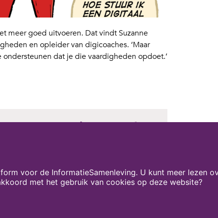
iet meer goed uitvoeren. Dat vindt Suzanne
gheden en opleider van digicoaches. ‘Maar
e ondersteunen dat je die vaardigheden opdoet.’
niet meer werken zonder
vaardigheden’ Suzanne
n
form voor de InformatieSamenleving. U kunt meer lezen ov
istent - NVDA
 akkoord met het gebruik van cookies op deze website?
LEES HET HELE ARTIKEL HIER