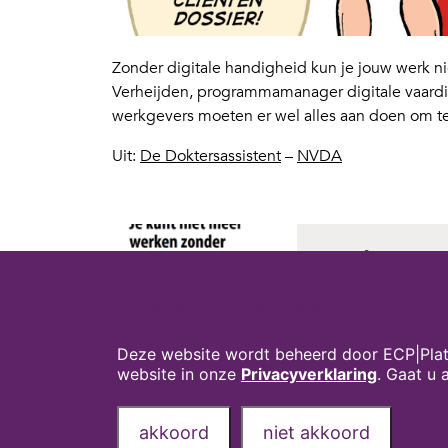
Zonder digitale handigheid kun je jouw werk n
Verheijden, programmamanager digitale vaardi
werkgevers moeten er wel alles aan doen om t
Uit:
De Doktersassistent
–
NVDA
.
‘Je kunt 
digitale 
Cookies op digivaardigindezorg.nl
Verheijde
Deze website wordt beheerd door ECP|Plat
Uit: De doktersass
website in onze
Privacyverklaring
. Gaat u
akkoord
niet akkoord