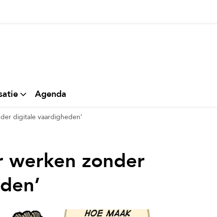
thuis
satie
Agenda
der digitale vaardigheden’
er werken zonder
eden’