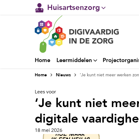
Huisartsenzorg
Gehandicaptenzorg
Verpleeghuiszorg & Zorg 
Ggz
Home
Leermiddelen
Projectorgani
Ziekenhuizen
Home
Nieuws
‘Je kunt niet meer werken zon
Welzijn / sociaal werk
Lees voor
‘Je kunt niet me
digitale vaardigh
18 mei 2026