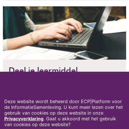
Deel je leermiddel
Heb je zelf materiaal ontwikkeld waarmee ook
Cookies op digivaardigindezorg.nl
anderen aan hun digitale vaardigheden kunnen
werken?
Mail het naar de redactie van deze kennissite.
Deze website wordt beheerd door ECP|Platform voor
de InformatieSamenleving. U kunt meer lezen over het
MAIL DE REDACTIE
gebruik van cookies op deze website in onze
Privacyverklaring
. Gaat u akkoord met het gebruik
van cookies op deze website?