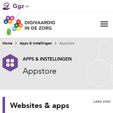
Ggz
Gehandicaptenzorg
Verpleeghuiszorg & Zorg thuis
Ziekenhuizen
Home
Apps & instellingen
Appstore
Huisartsenzorg
APPS & INSTELLINGEN
Welzijn / sociaal werk
Appstore
Lees voor
Websites & apps