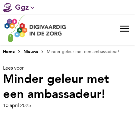
Ggz
Gehandicaptenzorg
Verpleeghuiszorg & Zorg thuis
Ziekenhuizen
Home
Nieuws
Minder geleur met een ambassadeur!
Huisartsenzorg
Lees voor
Minder geleur met
Welzijn / sociaal werk
een ambassadeur!
10 april 2025