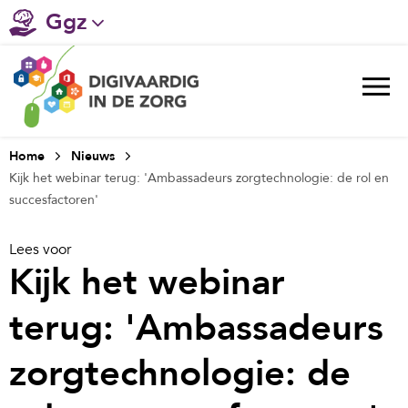
Ggz
Gehandicaptenzorg
Verpleeghuiszorg & Zorg thuis
Ziekenhuizen
Home
Nieuws
Kijk het webinar terug: 'Ambassadeurs zorgtechnologie: de rol en
Huisartsenzorg
succesfactoren'
Welzijn / sociaal werk
Lees voor
Kijk het webinar
terug: 'Ambassadeurs
zorgtechnologie: de