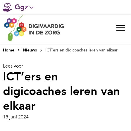
Ggz
Gehandicaptenzorg
Verpleeghuiszorg & Zorg thuis
Ziekenhuizen
Home
Nieuws
ICT’ers en digicoaches leren van elkaar
Huisartsenzorg
Lees voor
ICT’ers en
Welzijn / sociaal werk
digicoaches leren van
elkaar
18 juni 2024