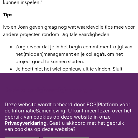
kunnen inspelen.’
Tips
Ivo en Joan geven graag nog wat waardevolle tips mee voor
andere projecten rondom Digitale vaardigheden:
Zorg ervoor dat je in het begin commitment krijgt van
het (midden)management en je collega’s, om het
project goed te kunnen starten.
Je hoeft niet het wiel opnieuw uit te vinden. Sluit
bijvoorbeeld aan bij landelijke bijeenkomsten
(Digivaardig in de zorg is hier een voorbeeld van) en
Cookies op digivaardigindezorg.nl
kijk wat er al geschreven en ontwikkeld is.
Blijf in je communicatie focus houden op waarom de
Deze website wordt beheerd door ECP|Platform voor
organisatie de digitale vaardigheden wil verbeteren:
de InformatieSamenleving. U kunt meer lezen over het
zodat zorgmedewerkers meer tijd overhouden voor
gebruik van cookies op deze website in onze
cliënten.
Privacyverklaring
. Gaat u akkoord met het gebruik
van cookies op deze website?