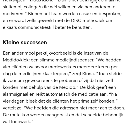
werkwijzen,” aldus Kiona. “Dan is het belangrijk om aan te
sluiten bij collega’s die wél willen en via hen anderen te
motiveren.” Binnen het team worden casussen besproken,
en er wordt zelfs gewerkt met de DISC-methodiek om
elkaars communicatiestijl beter te benutten.
Kleine successen
Een ander mooi praktijkvoorbeeld is de inzet van de
Medido-klok: een slimme medicijndispenser. “We hadden
vier cliënten waarvoor medewerkers meerdere keren per
dag de medicijnen klaar legden,” zegt Kiona. “Toen stelde
ik voor om gewoon eens te proberen of zij dat niet zelf
konden met behulp van de Medido.” De klok geeft een
alarmsignaal en reikt automatisch de medicatie aan. “Na
vier dagen bleek dat de cliënten het prima zelf konden,”
vertelt ze. “We hoefden die adressen niet meer aan te doen.
De route kon worden aangepast en dat scheelde behoorlijk
wat loopwerk.”