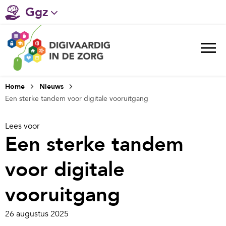
Ggz
Gehandicaptenzorg
Verpleeghuiszorg & Zorg thuis
Ziekenhuizen
Home
Nieuws
Een sterke tandem voor digitale vooruitgang
Huisartsenzorg
Lees voor
Welzijn / sociaal werk
Een sterke tandem
voor digitale
vooruitgang
26 augustus 2025