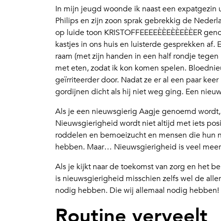
In mijn jeugd woonde ik naast een expatgezin 
Philips en zijn zoon sprak gebrekkig de Nederla
op luide toon KRISTOFFEEEEÈÈEÈÈEÈÈER genoem
kastjes in ons huis en luisterde gesprekken af. 
raam (met zijn handen in een half rondje tegen 
met eten, zodat ik kon komen spelen. Bloednieu
geïrriteerder door. Nadat ze er al een paar ke
gordijnen dicht als hij niet weg ging. Een nie
Als je een nieuwsgierig Aagje genoemd wordt,
Nieuwsgierigheid wordt niet altijd met iets po
roddelen en bemoeizucht en mensen die hun ne
hebben. Maar… Nieuwsgierigheid is veel meer
Als je kijkt naar de toekomst van zorg en het
is nieuwsgierigheid misschien zelfs wel de alle
nodig hebben. Die wij allemaal nodig hebben!
Routine verveelt