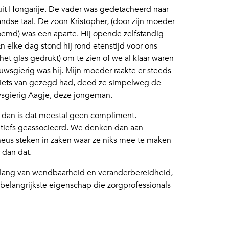
uit Hongarije. De vader was gedetacheerd naar
ndse taal. De zoon Kristopher, (door zijn moeder
d) was een aparte. Hij opende zelfstandig
En elke dag stond hij rond etenstijd voor ons
het glas gedrukt) om te zien of we al klaar waren
wsgierig was hij. Mijn moeder raakte er steeds
er iets van gezegd had, deed ze simpelweg de
uwsgierig Aagje, deze jongeman.
 dan is dat meestal geen compliment.
sitiefs geassocieerd. We denken dan aan
us steken in zaken waar ze niks mee te maken
 dan dat.
 belang van wendbaarheid en veranderbereidheid,
rbelangrijkste eigenschap die zorgprofessionals