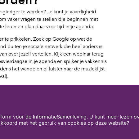
worden?
sgieriger te worden? Je kunt je vaardigheid
an om vaker vragen te stellen die beginnen met
e leren en plan daar voor tijd in je agenda.
r te prikkelen. Zoek op Google op wat de
 buiten je sociale netwerk die heel anders is
 van over jezelf vertellen. Kijk een webinar terug
esvierdaagse in je agenda en spijker je vakkennis
ijdens het wandelen of luister naar de muzieklijst
al).
uwsgierigheid en beloon nieuwsgierigheid van
at het je op gaat leveren!
r)
form voor de InformatieSamenleving. U kunt meer lezen ov
h – editie 5 2025
 akkoord met het gebruik van cookies op deze website?
atie-adviseur en ondernemer bij Buro StrakZ.