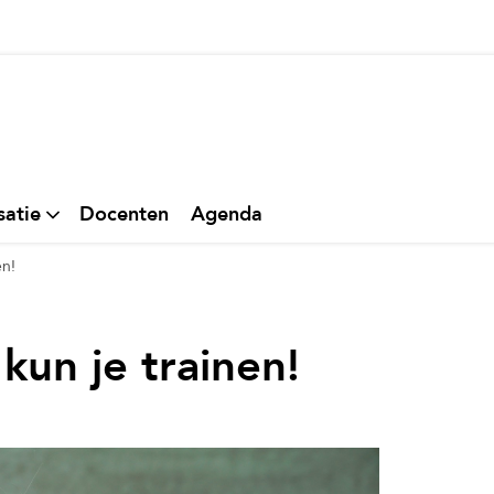
thuis
satie
Docenten
Agenda
en!
kun je trainen!