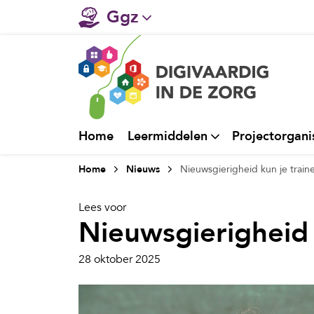
Ggz
Gehandicaptenzorg
Verpleeghuiszorg & Zorg 
Ziekenhuizen
Home
Leermiddelen
Projectorgani
Huisartsenzorg
Home
Nieuws
Nieuwsgierigheid kun je train
Welzijn / sociaal werk
Lees voor
Nieuwsgierigheid 
28 oktober 2025