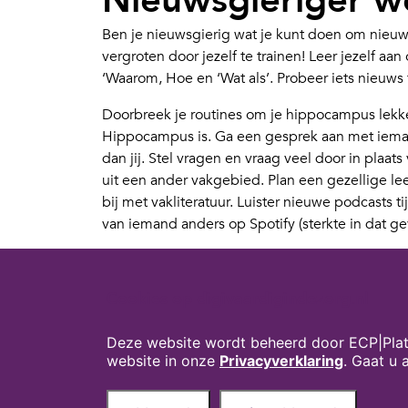
Nieuwsgieriger 
Ben je nieuwsgierig wat je kunt doen om nieuw
vergroten door jezelf te trainen! Leer jezelf a
‘Waarom, Hoe en ‘Wat als’. Probeer iets nieuws t
Doorbreek je routines om je hippocampus lekke
Hippocampus is. Ga een gesprek aan met iemand
dan jij. Stel vragen en vraag veel door in plaats
uit een ander vakgebied. Plan een gezellige le
bij met vakliteratuur. Luister nieuwe podcasts t
van iemand anders op Spotify (sterkte in dat gev
En niet onbelangrijk: vergroot de vlek van nie
collega’s! Veel plezier. Ik ben zo nieuwsgierig w
Cookies op digivaardigindezorg.nl
Leestip:
10 x zo train je je nieuwsgierigheid (Flai
Deze website wordt beheerd door ECP|Plat
Dit artikel verscheen in het magazine
ICT&Healt
website in onze
Privacyverklaring
. Gaat u
Auteur:
Suzanne Verheijden – strategisch innov