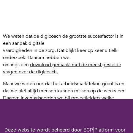
We weten dat de digicoach de grootste succesfactor is in
een aanpak digitale
vaardigheden in de zorg. Dat blijkt keer op keer uit elk
onderzoek. Daarom hebben we
onlangs een
download gemaakt met de meest gestelde
vragen over de digicoach.
Maar we weten ook dat het arbeidsmarkttekort groot is en
dat we niet altijd mensen kunnen missen op de werkvloer!
Daarom inventariseerden we bij projectleiders welke
alternatieven er gebruikt (kunnen) worden binnen
zorgorganisaties en hebben daar e.e.a. aan toegevoegd uit
Cookies op digivaardigindezorg.nl
eigen ervaringen.
Deze website wordt beheerd door ECP|Platform voor
Download hier de tips!