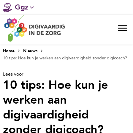
Ggz
Gehandicaptenzorg
Verpleeghuiszorg & Zorg thuis
Ziekenhuizen
Home
Nieuws
10 tips: Hoe kun je werken aan digivaardigheid zonder digicoach?
Huisartsenzorg
Lees voor
Welzijn / sociaal werk
10 tips: Hoe kun je
werken aan
digivaardigheid
zonder digicoach?