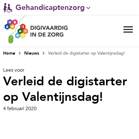
Gehandicaptenzorg
Verpleeghuiszorg & Zorg thuis
Ggz
Ziekenhuizen
Home
Nieuws
Verleid de digistarter op Valentijnsdag!
Huisartsenzorg
Lees voor
Verleid de digistarter
Welzijn / sociaal werk
op Valentijnsdag!
4 februari 2020