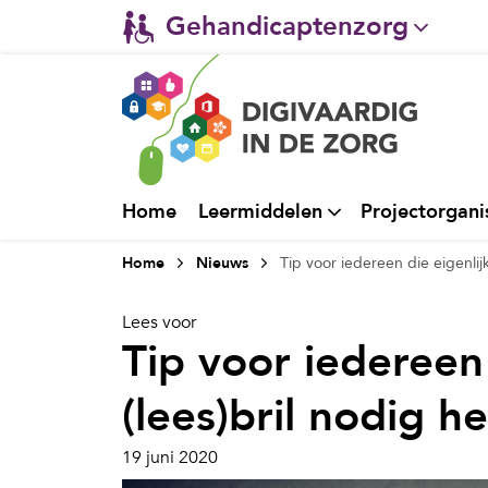
Gehandicaptenzorg
Verpleeghuiszorg & Zorg 
Ggz
Ziekenhuizen
Home
Leermiddelen
Projectorgani
Huisartsenzorg
Home
Nieuws
Tip voor iedereen die eigenlijk
Welzijn / sociaal werk
Lees voor
Tip voor iedereen 
(lees)bril nodig he
19 juni 2020