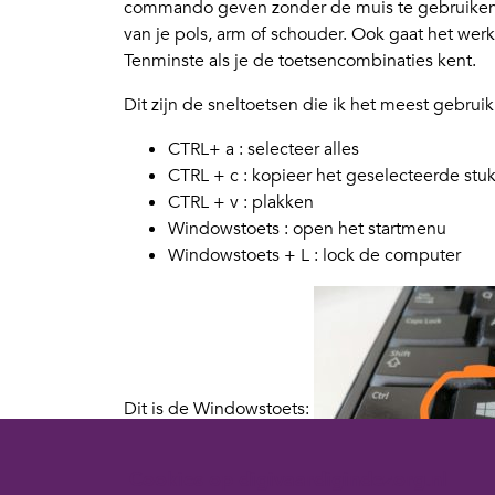
commando geven zonder de muis te gebruiken. Al
van je pols, arm of schouder. Ook gaat het wer
Tenminste als je de toetsencombinaties kent.
Dit zijn de sneltoetsen die ik het meest gebruik
CTRL+ a : selecteer alles
CTRL + c : kopieer het geselecteerde stu
CTRL + v : plakken
Windowstoets : open het startmenu
Windowstoets + L : lock de computer
Dit is de Windowstoets:
Cookies op digivaardigindezorg.nl