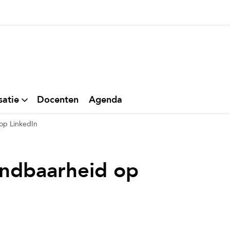
thuis
satie
Docenten
Agenda
 op LinkedIn
vindbaarheid op