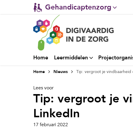
Gehandicaptenzorg
Verpleeghuiszorg & Zorg 
Ggz
Ziekenhuizen
Home
Leermiddelen
Projectorgani
Huisartsenzorg
Home
Nieuws
Tip: vergroot je vindbaarheid
Welzijn / sociaal werk
Lees voor
Tip: vergroot je 
LinkedIn
17 februari 2022