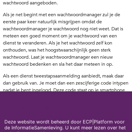
wachtwoord aangeboden.
Als je net begint met een wachtwoordmanager zul je de
eerste paar keer natuurlijk misgrijpen omdat de
wachtwoordmanager je wachtwoord nog niet weet. Dat is
meteen een goed moment om je wachtwoord van een
dienst te veranderen. Als je het wachtwoord zelf kon
onthouden, was het hoogstwaarschijnlijk geen sterk
wachtwoord. Laat je wachtwoordmanager een nieuw
wachtwoord bedenken en sla het daar meteen in op.
Als een dienst tweestapsaanmelding aanbiedt, maak daar
dan gebruik van. Je moet dan een zescijferige code intypen
nadat je bent ingelogd. Deze code staat op je smartphone
en verandert iedere 30 seconden. Als iemand je
wachtwoord van zo’n dienst weet te achterhalen, kan deze
Cookies op digivaardigindezorg.nl
dan nog steeds niet inloggen. Een kleine moeite voor
nagenoeg 100% bescherming.
Deze website wordt beheerd door ECP|Platform voor
de InformatieSamenleving. U kunt meer lezen over het
Auteur: Patrick Mackaaij is auteur van het boek
Pas op je