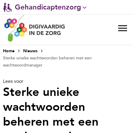
Gehandicaptenzorg
Verpleeghuiszorg & Zorg thuis
Ggz
Ziekenhuizen
Home
Nieuws
Sterke unieke wachtwoorden beheren met een
Huisartsenzorg
wachtwoordmanager
Welzijn / sociaal werk
Lees voor
Sterke unieke
wachtwoorden
beheren met een