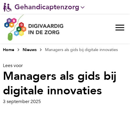
Gehandicaptenzorg
Verpleeghuiszorg & Zorg thuis
Ggz
Ziekenhuizen
Home
Nieuws
Managers als gids bij digitale innovaties
Huisartsenzorg
Lees voor
Managers als gids bij
Welzijn / sociaal werk
digitale innovaties
3 september 2025