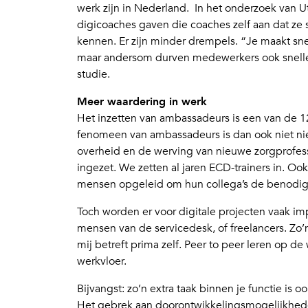
werk zijn in Nederland. In het onderzoek van U
digicoaches gaven die coaches zelf aan dat ze 
kennen. Er zijn minder drempels. “Je maakt sne
maar andersom durven medewerkers ook sneller 
studie.
Meer waardering in werk
Het inzetten van ambassadeurs is een van de 1
fenomeen van ambassadeurs is dan ook niet ni
overheid en de werving van nieuwe zorgprofes
ingezet. We zetten al jaren ECD-trainers in. O
mensen opgeleid om hun collega’s de benodigde
Toch worden er voor digitale projecten vaak im
mensen van de servicedesk, of freelancers. Zo’
mij betreft prima zelf. Peer to peer leren op
werkvloer.
Bijvangst: zo’n extra taak binnen je functie i
Het gebrek aan doorontwikkelingsmogelijkheden