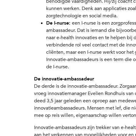
benodigde vaardigheden. Hij/zij coacht col
kunnen werken. Denk aan applicaties zoals
zorgtechnologie en social media.
De I-nurse:
een I-nurse is een zorgprofess
ambassadeur. Dat is iemand die bijvoorbe
naar e-health innovaties en te helpen bij 
verbindende rol veel contact met de inno
cliënten, maar een I-nurse werkt voor het
Innovatie-ambassadeurs is een term die o
de I-nurse.
De innovatie-ambassadeur
De derde is de innovatie-ambassadeur. Zorgaanb
vroeg innovatiemanager Evelien Rondhuis van de
deed 3,5 jaar geleden een oproep aan medewerke
innovatieambassadeurs. Mensen met lef, die ni
mee op reis willen, eigenaarschap willen verto
Innovatie-ambassadeurs zijn trekker van e-heal
aan het verkennen van mogelijkheden voor en 