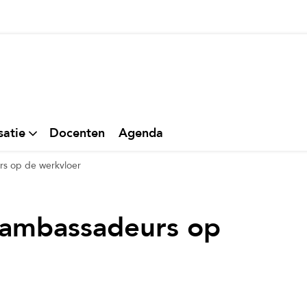
thuis
satie
Docenten
Agenda
rs op de werkvloer
e ambassadeurs op