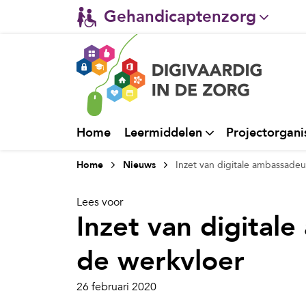
Gehandicaptenzorg
Verpleeghuiszorg & Zorg 
Ggz
Ziekenhuizen
Home
Leermiddelen
Projectorgani
Huisartsenzorg
Home
Nieuws
Inzet van digitale ambassadeu
Welzijn / sociaal werk
Lees voor
Inzet van digital
de werkvloer
26 februari 2020