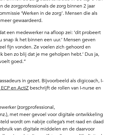
de zorgprofessionals de zorg binnen 2 jaar
ommissie ‘Werken in de zorg’. Mensen die als
k meer gewaardeerd.
 dat een medewerker na afloop zei: ‘dit probeert
jou snap ik het binnen een uur.’ Mensen geven
heel fijn vonden. Ze voelen zich gehoord en
‘ik ben zo blij dat je me geholpen hebt.’ Dus ja,
 voelt goed.”
ssadeurs in gezet. Bijvoorbeeld als digicoach, I-
 ECP en ActiZ
beschrijft de rollen van I-nurse en
werker (zorgprofessional,
z.), met meer gevoel voor digitale ontwikkeling
esteld wordt om nabije collega’s met raad en daad
 gebruik van digitale middelen en de daarvoor