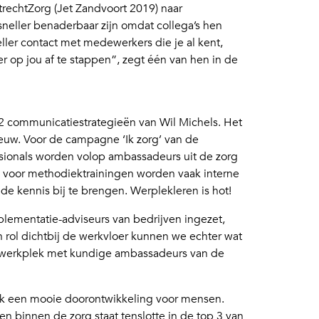
trechtZorg (Jet Zandvoort 2019) naar
sneller benaderbaar zijn omdat collega’s hen
ller contact met medewerkers die je al kent,
op jou af te stappen”, zegt één van hen in de
2 communicatiestrategieën van Wil Michels. Het
euw. Voor de campagne ‘Ik zorg’ van de
sionals worden volop ambassadeurs uit de zorg
ok voor methodiektrainingen worden vaak interne
 kennis bij te brengen. Werplekleren is hot!
plementatie-adviseurs van bedrijven ingezet,
n rol dichtbij de werkvloer kunnen we echter wat
 de werkplek met kundige ambassadeurs van de
s ook een mooie doorontwikkeling voor mensen.
 binnen de zorg staat tenslotte in de top 3 van