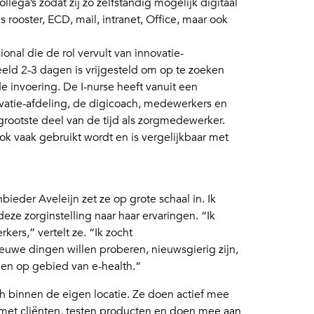
lega’s zodat zij zo zelfstandig mogelijk digitaal
 rooster, ECD, mail, intranet, Office, maar ook
ional die de rol vervult van innovatie-
eld 2-3 dagen is vrijgesteld om op te zoeken
de invoering. De I-nurse heeft vanuit een
vatie-afdeling, de digicoach, medewerkers en
 grootste deel van de tijd als zorgmedewerker.
ok vaak gebruikt wordt en is vergelijkbaar met
ieder Aveleijn zet ze op grote schaal in. Ik
ze zorginstelling naar haar ervaringen. “Ik
rs,” vertelt ze. “Ik zocht
euwe dingen willen proberen, nieuwsgierig zijn,
nen op gebied van e-health.”
th binnen de eigen locatie. Ze doen actief mee
met cliënten, testen producten en doen mee aan