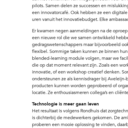
pilots. Samen delen ze successen en mislukk
een innovatorcafé. Ook hebben ze een digitale
uren vanuit het innovatiebudget. Elke ambassad
Er kwamen negen aanmeldingen na de oproep. In
een nieuwe rol die we samen ontwikkeld hebbe
gedragswetenschappers maar bijvoorbeeld ook 
flexibel. Sommige taken kunnen ze binnen hun
blended-learning module volgen, maar we facili
die op dat moment relevant zijn. Zoals een wo
innovatie, of een workshop creatief denken. S
ondersteunen ze als kennisdrager bij Aveleijn-b
producten kunnen worden geprobeerd of organi
locatie. Ze enthousiasmeren collega’s en cliën
Technologie is meer gaan leven
Het resultaat is volgens Rondhuis dat zorgtechn
is dichterbij de medewerkers gekomen. De am
proberen een mooie oplossing te vinden, daarb