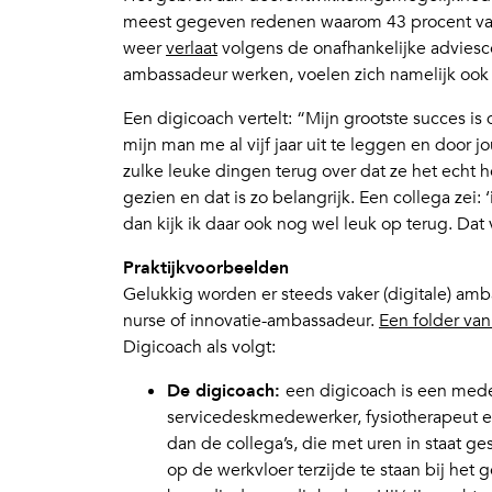
meest gegeven redenen waarom 43 procent van 
weer
verlaat
volgens de onafhankelijke adviesc
ambassadeur werken, voelen zich namelijk oo
Een digicoach vertelt: “Mijn grootste succes is
mijn man me al vijf jaar uit te leggen en door 
zulke leuke dingen terug over dat ze het echt 
gezien en dat is zo belangrijk. Een collega zei: 
dan kijk ik daar ook nog wel leuk op terug. Dat
Praktijkvoorbeelden
Gelukkig worden er steeds vaker (digitale) amba
nurse of innovatie-ambassadeur.
Een folder van
Digicoach als volgt:
De digicoach:
een digicoach is een mede
servicedeskmedewerker, fysiotherapeut en
dan de collega’s, die met uren in staat g
op de werkvloer terzijde te staan bij het