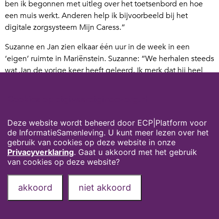
ben ik begonnen met uitleg over het toetsenbord en hoe
een muis werkt. Anderen help ik bijvoorbeeld bij het
digitale zorgsysteem Mijn Caress.”
Suzanne en Jan zien elkaar één uur in de week in een
‘eigen’ ruimte in Mariënstein. Suzanne: “We herhalen steeds
wat Jan de vorige keer heeft geleerd. Ik merk dat hij heel
nieuwsgierig is.” Jan: “Het voelde in het begin een beetje
als bij mijn eerste rijles. Dan komt er zoveel op je af dat je
Cookies op digivaardigindezorg.nl
bijna wanhopig wordt. Maar na tijdje gaat het rijden als
vanzelf en denk je: wat was daar nou zo moeilijk aan?”
Deze website wordt beheerd door ECP|Platform voor
de InformatieSamenleving. U kunt meer lezen over het
Dit interview is eerst verschenen in het magazine Contact
gebruik van cookies op deze website in onze
van AxionContinu.
Privacyverklaring
. Gaat u akkoord met het gebruik
van cookies op deze website?
Privacyverklaring
Over deze website
akkoord
niet akkoord
Onze partners
Contact
Deel deze pagina via: