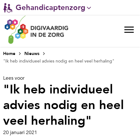
Gehandicaptenzorg
Verpleeghuiszorg & Zorg thuis
Ggz
Ziekenhuizen
Home
Nieuws
"Ik heb individueel advies nodig en heel veel herhaling"
Huisartsenzorg
Lees voor
Welzijn / sociaal werk
"Ik heb individueel
advies nodig en heel
veel herhaling"
20 januari 2021