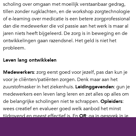
scholing over omgaan met moeilijk verstaanbaar gedrag,
tillen zonder rugklachten, en de workshop zorgtechnologie
of e-learning over medicatie is een betere zorgprofessional
dan die medewerker die vol passie aan het werk is maar al
jaren niets heeft bijgeleerd. De zorg is in beweging en de
ontwikkelingen gaan razendsnel. Het geld is niet het
probleem.
Leven lang ontwikkelen
Medewerkers
: zorg eerst goed voor jezelf, pas dan kun je
voor je cliënten/patiënten zorgen. Denk maar aan het
zuurstofmasker in het ziekenhuis.
Leidinggevenden
: gun je
medewerkers een leven lang leren en zet alles op alles om
de belangrijke scholingen niet te schrappen.
Opleiders
:
wees creatief en evalueer goed welk aanbod het minst
tijdrovend en meest effectief is. En
OR
: ga in gesprek in je
organisatie over waarom die 2 procent opleidingsbudget
wederom niet uitgegeven is. Een leven lang ontwikkelen,
Cookies op digivaardigindezorg.nl