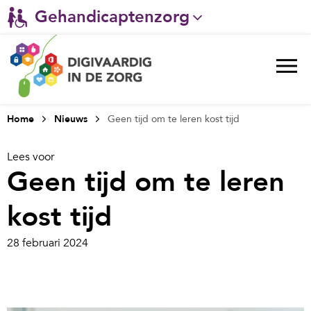
Gehandicaptenzorg
Verpleeghuiszorg & Zorg thuis
Ggz
Ziekenhuizen
Home
Nieuws
Geen tijd om te leren kost tijd
Huisartsenzorg
Lees voor
Geen tijd om te leren
Welzijn / sociaal werk
kost tijd
28 februari 2024