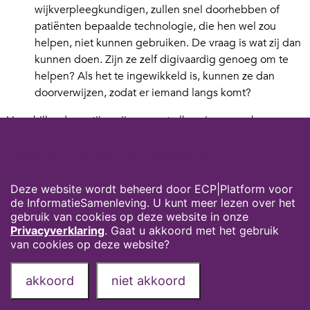
wijkverpleegkundigen, zullen snel doorhebben of
patiënten bepaalde technologie, die hen wel zou
helpen, niet kunnen gebruiken. De vraag is wat zij dan
kunnen doen. Zijn ze zelf digivaardig genoeg om te
helpen? Als het te ingewikkeld is, kunnen ze dan
doorverwijzen, zodat er iemand langs komt?
Verschillende partijen zijn nu met elkaar in gesprek om
ieder hun steentje aan de oplossing bij te dragen.
Cookies op digivaardigindezorg.nl
Auteur: Daniël Tijink,
ECP |Platform voor de
InformatieSamenleving
Deze website wordt beheerd door ECP|Platform voor
de InformatieSamenleving. U kunt meer lezen over het
Dit artikel is eerder verschenen in ICT&Health magazine nr.
gebruik van cookies op deze website in onze
6, 2019
Privacyverklaring
. Gaat u akkoord met het gebruik
van cookies op deze website?
Privacyverklaring
Over deze website
akkoord
niet akkoord
Onze partners
Contact