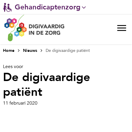
Gehandicaptenzorg
Verpleeghuiszorg & Zorg thuis
Ggz
Ziekenhuizen
Home
Nieuws
De digivaardige patiënt
Huisartsenzorg
Lees voor
De digivaardige
Welzijn / sociaal werk
patiënt
11 februari 2020