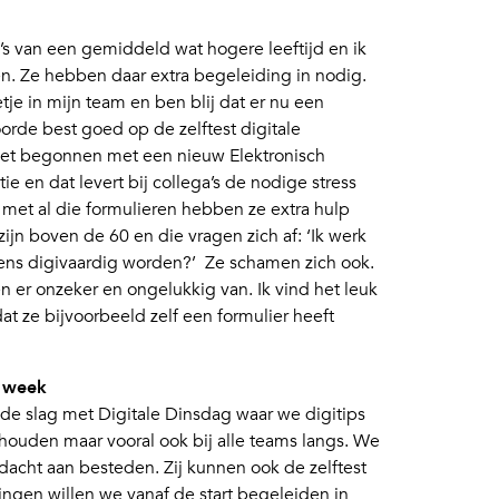
a’s van een gemiddeld wat hogere leeftijd en ik
en. Ze hebben daar extra begeleiding in nodig.
etje in mijn team en ben blij dat er nu een
coorde best goed op de zelftest digitale
 net begonnen met een nieuw Elektronisch
e en dat levert bij collega’s de nodige stress
 met al die formulieren hebben ze extra hulp
ijn boven de 60 en die vragen zich af: ‘Ik werk
eens digivaardig worden?’ Ze schamen zich ook.
n er onzeker en ongelukkig van. Ik vind het leuk
dat ze bijvoorbeeld zelf een formulier heeft
e week
de slag met Digitale Dinsdag waar we digitips
houden maar vooral ook bij alle teams langs. We
ndacht aan besteden. Zij kunnen ook de zelftest
rlingen willen we vanaf de start begeleiden in