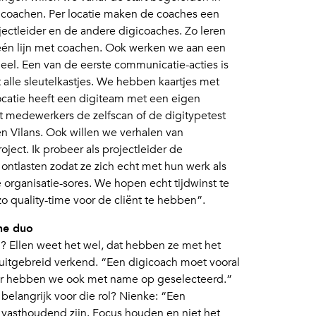
 coachen. Per locatie maken de coaches een
ectleider en de andere digicoaches. Zo leren
 één lijn met coachen. Ook werken we aan een
el. Een van de eerste communicatie-acties is
st alle sleutelkastjes. We hebben kaartjes met
ocatie heeft een digiteam met een eigen
medewerkers de zelfscan of de digitypetest
 en Vilans. Ook willen we verhalen van
ject. Ik probeer als projectleider de
 ontlasten zodat ze zich echt met hun werk als
organisatie-sores. We hopen echt tijdwinst te
 quality-time voor de cliënt te hebben”.
he duo
? Ellen weet het wel, dat hebben ze met het
 uitgebreid verkend. “Een digicoach moet vooral
aar hebben we ook met name op geselecteerd.”
 belangrijk voor die rol? Nienke: “Een
vasthoudend zijn. Focus houden en niet het