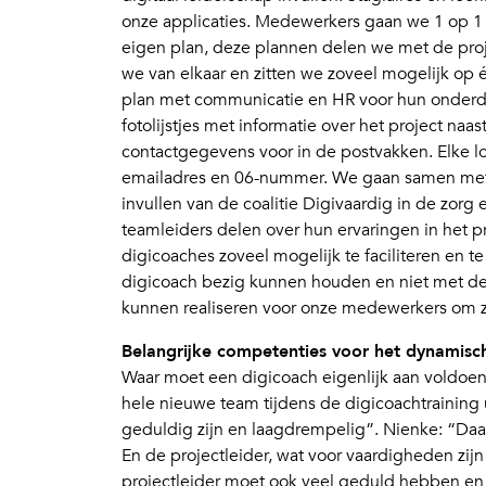
onze applicaties. Medewerkers gaan we 1 op 1
eigen plan, deze plannen delen we met de proj
we van elkaar en zitten we zoveel mogelijk op
plan met communicatie en HR voor hun onderde
fotolijstjes met informatie over het project naa
contactgegevens voor in de postvakken. Elke l
emailadres en 06-nummer. We gaan samen met 
invullen van de coalitie Digivaardig in de zorg
teamleiders delen over hun ervaringen in het pro
digicoaches zoveel mogelijk te faciliteren en te
digicoach bezig kunnen houden en niet met de 
kunnen realiseren voor onze medewerkers om zo
Belangrijke competenties voor het dynamisc
Waar moet een digicoach eigenlijk aan voldoen
hele nieuwe team tijdens de digicoachtraining
geduldig zijn en laagdrempelig”. Nienke: “D
En de projectleider, wat voor vaardigheden zijn
projectleider moet ook veel geduld hebben en 