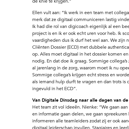
de knie te krijgen.”
Ellen vult aan: “Ik werk in een team met colleg
merk dat ze digitaal communiceren lastig vind
Ik had die rol van digicoach eigenlijk al een be
project is en ik er ook echt uren voor heb. Ik s
vaardigheden dus ik durf het wel aan. We zijn
Cliënten Dossier (ECD) met dubbele authenticati
op. Alles moet digitaal in het dossier komen en
nodig. En dat doe ik graag. Sommige collega’s z
al jarenlang in de zorg, waarom moet ik nu op
Sommige collega’s krijgen echt stress en worde
als iemand hulp durft te vragen en dan trots is 
ingevuld in het ECD”.
Van Digitale Dinsdag naar alle dagen van d
Het team zit vol ideeën. Nienke: “We gaan aan 
en informatie gaan delen, we gaan spreekuren 
informeren alle teamleiders zodat zij er ook aa
digitaal leiderschap invullen. Stagiaires en lee