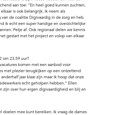
achend aan toe: “En heel goed kunnen zuchten,
 elkaar is ook belangrijk. Ik neem als
g van de coalitie Digivaardig in de zorg en heb
nd ik echt een super handige en overzichtelijke
lannen. Petje af. Ook regionaal delen we kennis
net gestart met het project en volop van elkaar
2 om 23.59 uur?
de vacatures komen met een aanbod voor
hes met plezier terugkijken op een ontzettend
n anderhalf jaar klaar zijn maar ik hoop dat onze
dewerkers echt geholpen hebben.” Ellen
n zijn over hun eigen digivaardigheid en blij en
veel doelen mee kunt bereiken. Ik vraag de dames