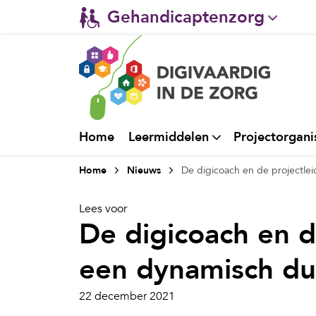
Gehandicaptenzorg
Verpleeghuiszorg & Zorg 
Ggz
Ziekenhuizen
Home
Leermiddelen
Projectorgani
Huisartsenzorg
Home
Nieuws
De digicoach en de projectl
Welzijn / sociaal werk
Lees voor
De digicoach en d
een dynamisch 
22 december 2021