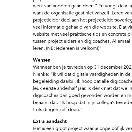
werk van anderen gaan doen.” En voegt daar l
want de organisatie gaat niet vanzelf. Leren van
projectleider deel aan het projectleidersoverle
veel informatie gehaald van die website. Dat vi
website met veel praktische tips en concrete p
tussen projectleiders en digicoaches. Allemaal 
leren. (NB: iedereen is welkom!)”
Wensen
Wanneer ben je tevreden op 31 december 202
Nienke: “Ik wil dat digitale vaardigheden in 
begeleiding daarbij. Ik hoop dat alle digicoac
leuk eerste anderhalf jaar. Ik denk niet dat we i
digicoaches dan goed gevonden worden en me
beaamt dat: “Ik hoop dat mijn collega’s tevrede
trots dingen zelf doen.”
Extra aandacht
Het is een groot project waar je ongelooflijk 