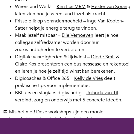
Weerstand Werkt –
Kim Los MRM
&
Hester van Sprang
laten zien hoe je weerstand inzet als kracht.
Frisse blik op verandermoeheid –
Inge Van Kooten-
Satter
helpt je energie terug te vinden.
Maak jezelf misbaar –
Elle Verhoeven
leert je hoe
collega’s zelfredzamer worden door hun
zoekvaardigheden te verbeteren.
Digitale vaardigheden & tijdwinst –
Diede Smit
&
Claire Kos
presenteren een businesscase en rekentool
en leren je hoe je zelf tijd winst kan berekenen.
Digicoaches & Office 365 –
Kelly de Vries
deelt
praktische tips voor implementatie.
BBL-ers en stagiairs digivaardig –
Jolanda van Til
verbindt zorg en onderwijs met 5 concrete ideeën.
📅 Mis het niet! Deze workshops zijn een mooie
gelegenheid om kennis te halen én te delen.
Je kunt je hier gratis aanmelden en meer lezen over de