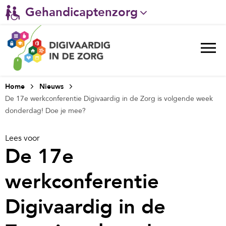
Gehandicaptenzorg
Verpleeghuiszorg & Zorg thuis
Ggz
Ziekenhuizen
Home
Nieuws
De 17e werkconferentie Digivaardig in de Zorg is volgende week
Huisartsenzorg
donderdag! Doe je mee?
Welzijn / sociaal werk
Lees voor
De 17e
werkconferentie
Digivaardig in de