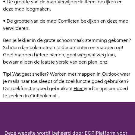
• De grootte van de map Verwijderde items bekijken en
deze map leegmaken.
• De grootte van de map Conflicten bekijken en deze map
verwijderen.
Ben je lekker in de grote-schoonmaak-stemming gekomen?
Schoon dan ook meteen je documenten en mappen op!
Geef mappen betere namen, gooi weg wat weg kan,
bewaar alleen de laatste versie van een plan, enz.
Tip! Wat gaat sneller? Werken met mappen in Outlook waar
je mails naar toe sleept of de zoekfunctie goed gebruiken?
De zoekfunctie goed gebruiken!
Hier
vind je tips om goed
te zoeken in Outlook mail.
Gmail
Werk je in Gmail? Kijk dan
hier
voor tips als je alles op wilt
Cookies op digivaardigindezorg.nl
ruimen of
hier
als je alleen je mails wilt opruimen.
Deze website wordt beheerd door ECP|Platform voor
Deze digitip komt uit de Digifit challenge 2024. Wil je alle