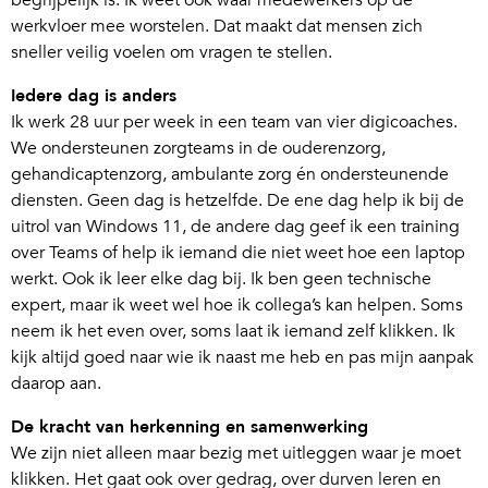
begrijpelijk is. Ik weet ook waar medewerkers op de
werkvloer mee worstelen. Dat maakt dat mensen zich
sneller veilig voelen om vragen te stellen.
Iedere dag is anders
Ik werk 28 uur per week in een team van vier digicoaches.
We ondersteunen zorgteams in de ouderenzorg,
gehandicaptenzorg, ambulante zorg én ondersteunende
diensten. Geen dag is hetzelfde. De ene dag help ik bij de
uitrol van Windows 11, de andere dag geef ik een training
over Teams of help ik iemand die niet weet hoe een laptop
werkt. Ook ik leer elke dag bij. Ik ben geen technische
expert, maar ik weet wel hoe ik collega’s kan helpen. Soms
neem ik het even over, soms laat ik iemand zelf klikken. Ik
kijk altijd goed naar wie ik naast me heb en pas mijn aanpak
daarop aan.
De kracht van herkenning en samenwerking
We zijn niet alleen maar bezig met uitleggen waar je moet
klikken. Het gaat ook over gedrag, over durven leren en