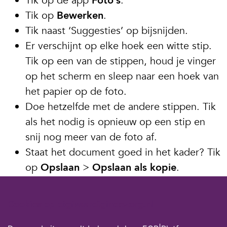
Tik op de app
Foto’s
.
Tik op
Bewerken
.
Tik naast ‘Suggesties’ op bijsnijden.
Er verschijnt op elke hoek een witte stip.
Tik op een van de stippen, houd je vinger
op het scherm en sleep naar een hoek van
het papier op de foto.
Doe hetzelfde met de andere stippen. Tik
als het nodig is opnieuw op een stip en
snij nog meer van de foto af.
Staat het document goed in het kader? Tik
op
Opslaan
>
Opslaan als kopie
.
Tik onderin op het pijltje om terug te keren
Cookies op digivaardigindezorg.nl
naar tabblad Foto’s. Daar staat het nette
document als nieuwe foto bij.