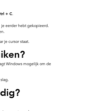
trl + C
.
e je eerder hebt gekopieerd.
en.
 je cursor staat.
uiken?
raagt Windows mogelijk om de
slag.
ndig?