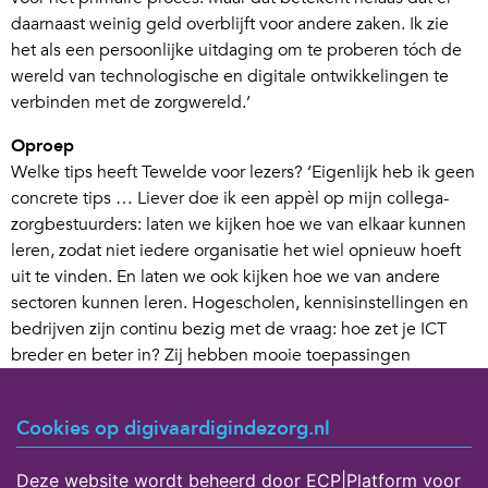
daarnaast weinig geld overblijft voor andere zaken. Ik zie
het als een persoonlijke uitdaging om te proberen tóch de
wereld van technologische en digitale ontwikkelingen te
verbinden met de zorgwereld.’
Oproep
Welke tips heeft Tewelde voor lezers? ‘Eigenlijk heb ik geen
concrete tips … Liever doe ik een appèl op mijn collega-
zorgbestuurders: laten we kijken hoe we van elkaar kunnen
leren, zodat niet iedere organisatie het wiel opnieuw hoeft
uit te vinden. En laten we ook kijken hoe we van andere
sectoren kunnen leren. Hogescholen, kennisinstellingen en
bedrijven zijn continu bezig met de vraag: hoe zet je ICT
breder en beter in? Zij hebben mooie toepassingen
ontwikkeld. Denk bijvoorbeeld aan spraakherkenning – dat
zou ook heel handig zijn voor zorgmedewerkers die met
Cookies op digivaardigindezorg.nl
één vinger typen. Of denk aan geautomatiseerd
voorraadbeheer, wat veel tijd kan besparen bij het doen van
Deze website wordt beheerd door ECP|Platform voor
bestellingen. Tot mijn frustratie vinden dergelijke innovaties