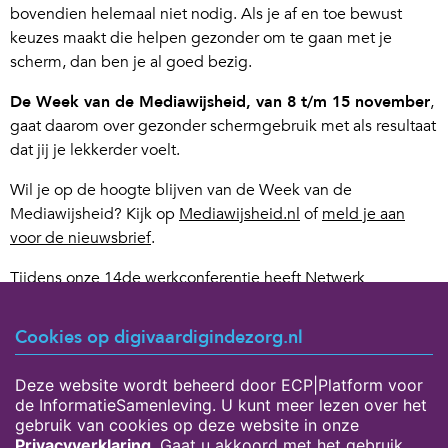
bovendien helemaal niet nodig. Als je af en toe bewust
keuzes maakt die helpen gezonder om te gaan met je
scherm, dan ben je al goed bezig.
De Week van de Mediawijsheid, van 8 t/m 15 november
,
gaat daarom over gezonder schermgebruik met als resultaat
dat jij je lekkerder voelt.
Wil je op de hoogte blijven van de Week van de
Mediawijsheid? Kijk op
Mediawijsheid.nl
of
meld je aan
voor de nieuwsbrief
.
Tijdens onze 14de werkconferentie heeft Netwerk
Mediawijsheid ook een mooie workshop gegeven over
digitaal in balans zijn. Aan de hand van het
digitale balans
Cookies op digivaardigindezorg.nl
model en de zelftest kan je jouw digitale mediagebruik
onder de loep nemen
.
Kijk hier de presentatie terug.
Deze website wordt beheerd door ECP|Platform voor
de InformatieSamenleving. U kunt meer lezen over het
De Week van de Mediawijsheid wordt georganiseerd door
gebruik van cookies op deze website in onze
onze partner
Netwerk Mediawijsheid.
Privacyverklaring
. Gaat u akkoord met het gebruik